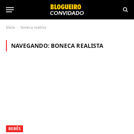
Início
boneca realista
-
NAVEGANDO:
BONECA REALISTA
BEBÊS