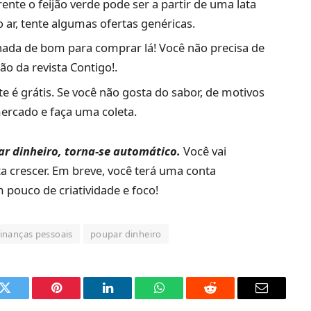
ente o feijão verde pode ser a partir de uma lata
o ar, tente algumas ofertas genéricas.
ada de bom para comprar lá! Você não precisa de
ão da revista Contigo!.
 é grátis. Se você não gosta do sabor, de motivos
ercado e faça uma coleta.
r dinheiro, torna-se automático.
Você vai
a crescer. Em breve, você terá uma conta
 pouco de criatividade e foco!
finanças pessoais
poupar dinheiro
k
Twitter
Pinterest
LinkedIn
O
Reddit
E-