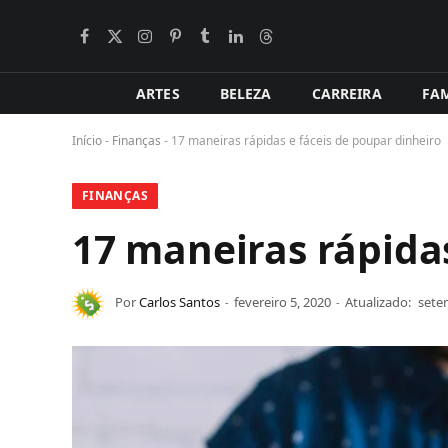
Facebook
X
Instagram
Pinterest
Tumblr
LinkedIn
Tópicos
BlogLovin
(Twitter)
ARTES
BELEZA
CARREIRA
FAM
Início
-
Finanças
-
17 maneiras rápidas e fáceis de poupar dinheiro
FINANÇAS
17 maneiras rápidas
Por
Carlos Santos
fevereiro 5, 2020
Atualizado:
sete