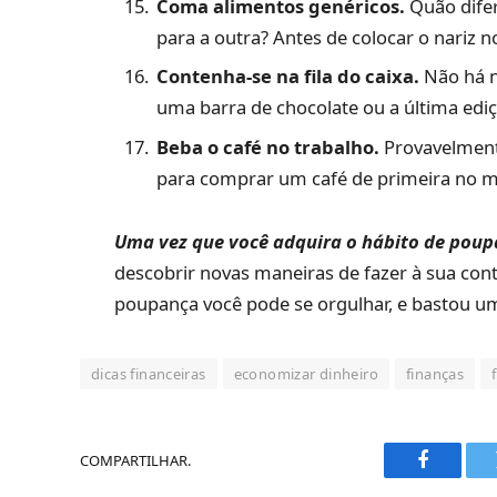
Coma alimentos genéricos.
Quão difer
para a outra? Antes de colocar o nariz n
Contenha-se na fila do caixa.
Não há n
uma barra de chocolate ou a última ediç
Beba o café no trabalho.
Provavelmente
para comprar um café de primeira no m
Uma vez que você adquira o hábito de poupa
descobrir novas maneiras de fazer à sua cont
poupança você pode se orgulhar, e bastou um
dicas financeiras
economizar dinheiro
finanças
COMPARTILHAR.
Faceboo