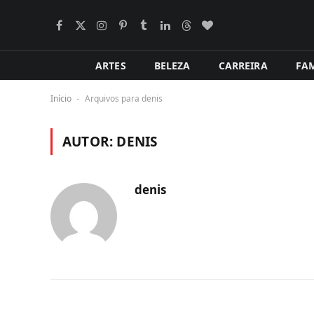
Facebook
X
Instagram
Pinterest
Tumblr
LinkedIn
Tópicos
BlogLovin
(Twitter)
ARTES
BELEZA
CARREIRA
FAM
Início
Arquivos para denis
-
AUTOR:
DENIS
denis