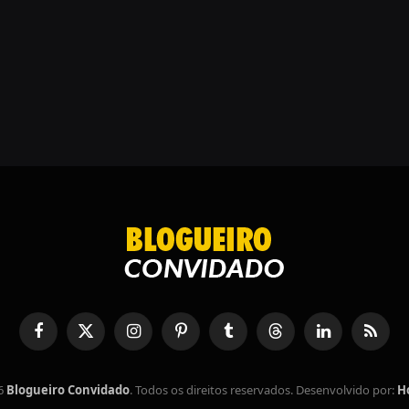
Facebook
X
Instagram
Pinterest
Tumblr
Tópicos
LinkedIn
RSS
(Twitter)
6
Blogueiro Convidado
. Todos os direitos reservados. Desenvolvido por:
H