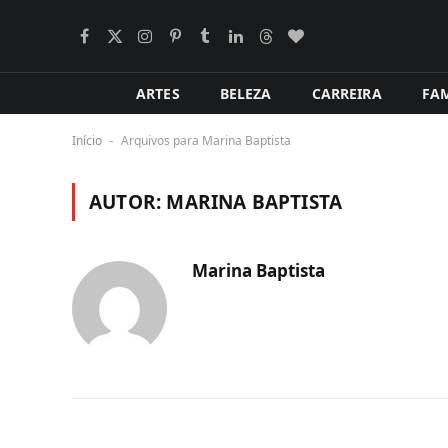
Facebook
X
Instagram
Pinterest
Tumblr
LinkedIn
Tópicos
BlogLovin
(Twitter)
ARTES
BELEZA
CARREIRA
FAM
Início
Arquivos para Marina Baptista
-
AUTOR:
MARINA BAPTISTA
Marina Baptista