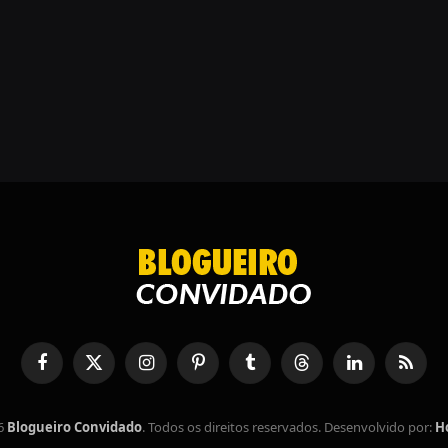
Facebook
X
Instagram
Pinterest
Tumblr
Tópicos
LinkedIn
RSS
(Twitter)
6
Blogueiro Convidado
. Todos os direitos reservados. Desenvolvido por:
H