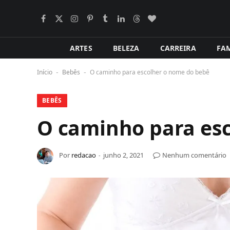
Facebook
X
Instagram
Pinterest
Tumblr
LinkedIn
Tópicos
BlogLovin
(Twitter)
ARTES
BELEZA
CARREIRA
FAM
Início
Bebês
O caminho para escolher o nome do bebê
-
-
BEBÊS
O caminho para es
Por
redacao
junho 2, 2021
Nenhum comentário