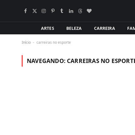
Facebook
X
Instagram
Pinterest
Tumblr
LinkedIn
Tópicos
BlogLovin
(Twitter)
ARTES
BELEZA
CARREIRA
FAM
Início
carreiras no esporte
-
NAVEGANDO:
CARREIRAS NO ESPORT