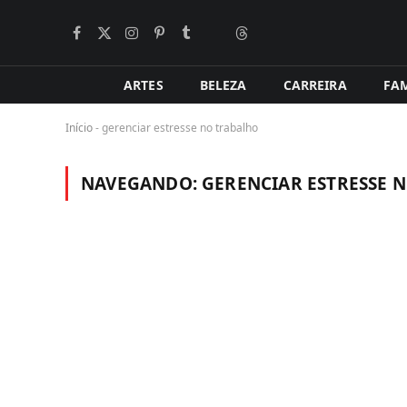
Facebook
X
Instagram
Pinterest
Tumblr
LinkedIn
Tópicos
BlogLovin
(Twitter)
ARTES
BELEZA
CARREIRA
FAM
Início
-
gerenciar estresse no trabalho
NAVEGANDO:
GERENCIAR ESTRESSE 