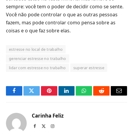
sempre: você tem o poder de decidir como se sente.
Você não pode controlar o que as outras pessoas
fazem, mas pode controlar como pensa sobre as
coisas e o que faz sobre elas.
estresse no local de trabalho
gerenciar estresse no trabalho
lidar com estresse no trabalho
superar estresse
Facebook
Twitter
Pinterest
LinkedIn
O
Reddit
E-
que
mail
você
Carinha Feliz
acha
Facebook
X
Instagram
(Twitter)