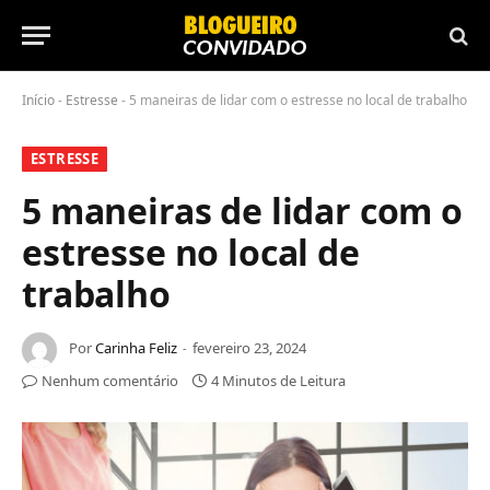
Início
-
Estresse
-
5 maneiras de lidar com o estresse no local de trabalho
ESTRESSE
5 maneiras de lidar com o
estresse no local de
trabalho
Por
Carinha Feliz
fevereiro 23, 2024
Nenhum comentário
4 Minutos de Leitura