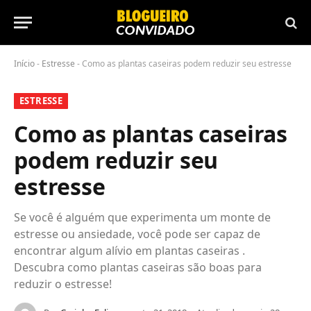
Início
-
Estresse
-
Como as plantas caseiras podem reduzir seu estresse
ESTRESSE
Como as plantas caseiras
podem reduzir seu
estresse
Se você é alguém que experimenta um monte de
estresse ou ansiedade, você pode ser capaz de
encontrar algum alívio em plantas caseiras .
Descubra como plantas caseiras são boas para
reduzir o estresse!