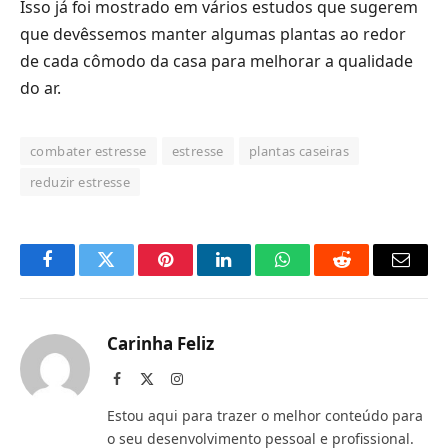
Isso já foi mostrado em vários estudos que sugerem
que devêssemos manter algumas plantas ao redor
de cada cômodo da casa para melhorar a qualidade
do ar.
combater estresse
estresse
plantas caseiras
reduzir estresse
Facebook
Twitter
Pinterest
LinkedIn
O
Reddit
E-
que
mail
você
Carinha Feliz
acha
Facebook
X
Instagram
(Twitter)
do
Estou aqui para trazer o melhor conteúdo para
WhatsApp?
o seu desenvolvimento pessoal e profissional.