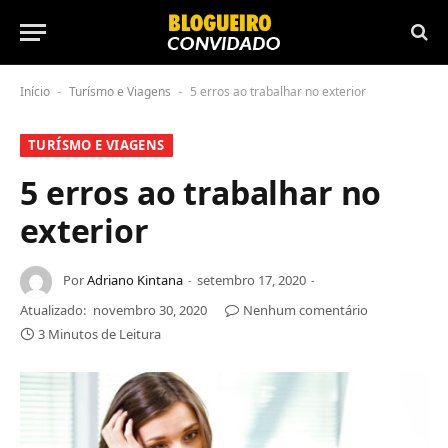
Início
Turísmo e Viagens
5 erros ao trabalhar no exterior
-
-
TURÍSMO E VIAGENS
5 erros ao trabalhar no
exterior
Por
Adriano Kintana
setembro 17, 2020
Atualizado:
novembro 30, 2020
Nenhum comentário
3 Minutos de Leitura