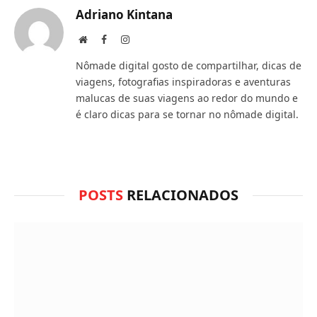
você
Adriano Kintana
acha
Site
Facebook
Instagram
do
Nômade digital gosto de compartilhar, dicas de
WhatsApp?
viagens, fotografias inspiradoras e aventuras
malucas de suas viagens ao redor do mundo e
é claro dicas para se tornar no nômade digital.
POSTS
RELACIONADOS