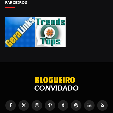
PARCEIROS
Facebook
X
Instagram
Pinterest
Tumblr
Tópicos
LinkedIn
RSS
(Twitter)