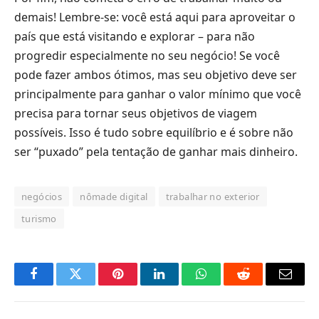
demais! Lembre-se: você está aqui para aproveitar o
país que está visitando e explorar – para não
progredir especialmente no seu negócio! Se você
pode fazer ambos ótimos, mas seu objetivo deve ser
principalmente para ganhar o valor mínimo que você
precisa para tornar seus objetivos de viagem
possíveis. Isso é tudo sobre equilíbrio e é sobre não
ser “puxado” pela tentação de ganhar mais dinheiro.
negócios
nômade digital
trabalhar no exterior
turismo
Facebook
Twitter
Pinterest
LinkedIn
O
Reddit
E-
que
mail