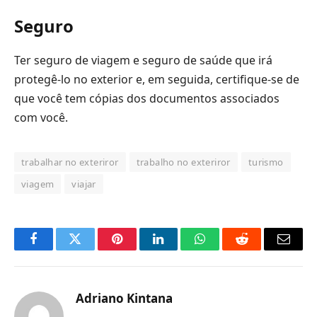
Seguro
Ter seguro de viagem e seguro de saúde que irá
protegê-lo no exterior e, em seguida, certifique-se de
que você tem cópias dos documentos associados
com você.
trabalhar no exteriror
trabalho no exteriror
turismo
viagem
viajar
Facebook
Twitter
Pinterest
LinkedIn
O
Reddit
E-
que
mail
você
Adriano Kintana