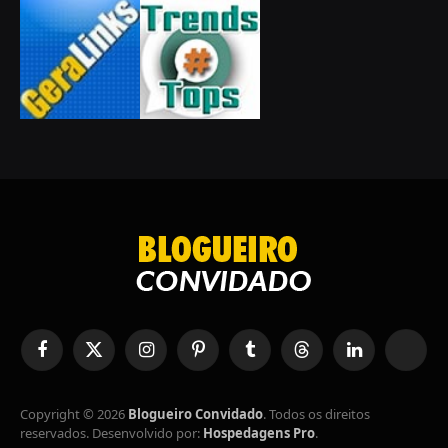
Facebook
X
Instagram
Pinterest
Tumblr
Tópicos
LinkedIn
RSS
(Twitter)
Copyright © 2026
Blogueiro Convidado
. Todos os direitos
reservados. Desenvolvido por:
Hospedagens Pro
.