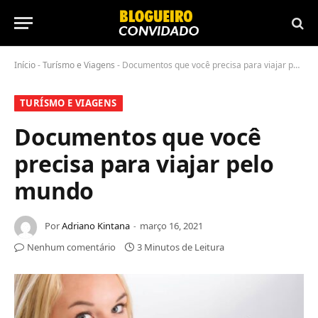
Início
-
Turísmo e Viagens
-
Documentos que você precisa para viajar pelo mundo
TURÍSMO E VIAGENS
Documentos que você
precisa para viajar pelo
mundo
Por
Adriano Kintana
março 16, 2021
Nenhum comentário
3 Minutos de Leitura