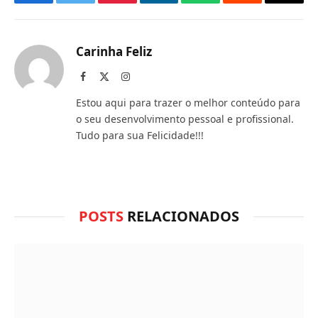
Facebook
Twitter
Pinterest
LinkedIn
O
Reddit
E-
que
mail
você
Carinha Feliz
acha
Facebook
X
Instagram
(Twitter)
do
Estou aqui para trazer o melhor conteúdo para
WhatsApp?
o seu desenvolvimento pessoal e profissional.
Tudo para sua Felicidade!!!
POSTS
RELACIONADOS