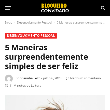
Início
Desenvolvimento Pessoal
5 Maneiras surpreendentemente simples de ser feliz
-
-
DESENVOLVIMENTO PESSOAL
5 Maneiras
surpreendentemente
simples de ser feliz
Por
Carinha Feliz
julho 6, 2023
Nenhum comentário
11 Minutos de Leitura