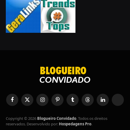
Facebook
X
Instagram
Pinterest
Tumblr
Tópicos
LinkedIn
RSS
(Twitter)
Copyright © 2026
Blogueiro Convidado
. Todos os direitos
reservados. Desenvolvido por:
Hospedagens Pro
.