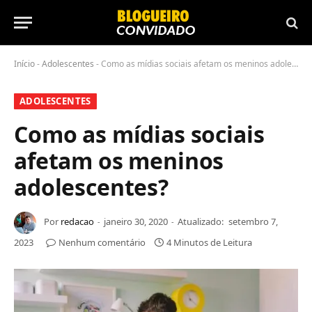
Início
-
Adolescentes
-
Como as mídias sociais afetam os meninos adolescentes?
ADOLESCENTES
Como as mídias sociais
afetam os meninos
adolescentes?
Por
redacao
janeiro 30, 2020
Atualizado:
setembro 7,
2023
Nenhum comentário
4 Minutos de Leitura