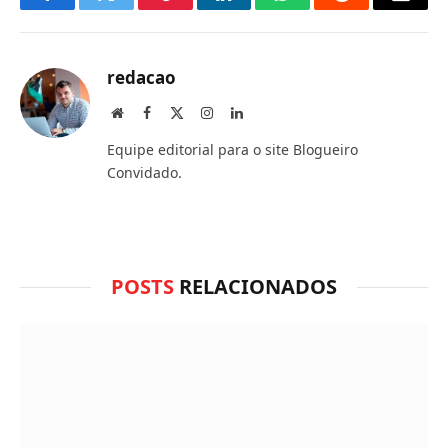
Facebook
Twitter
Pinterest
LinkedIn
O
Reddit
E-
que
mail
você
redacao
acha
Site
Facebook
X
Instagram
LinkedIn
(Twitter)
do
Equipe editorial para o site Blogueiro
WhatsApp?
Convidado.
POSTS
RELACIONADOS