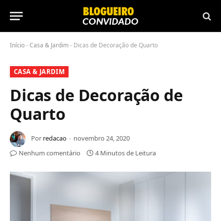
Início
-
Casa & Jardim
-
Dicas de Decoração de Quarto
CASA & JARDIM
Dicas de Decoração de
Quarto
Por
redacao
novembro 24, 2020
Nenhum comentário
4 Minutos de Leitura