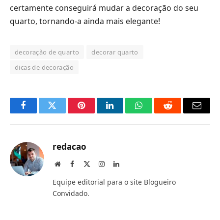
certamente conseguirá mudar a decoração do seu
quarto, tornando-a ainda mais elegante!
decoração de quarto
decorar quarto
dicas de decoração
Facebook
Twitter
Pinterest
LinkedIn
O
Reddit
E-
que
mail
você
redacao
acha
Site
Facebook
X
Instagram
LinkedIn
(Twitter)
do
Equipe editorial para o site Blogueiro
WhatsApp?
Convidado.