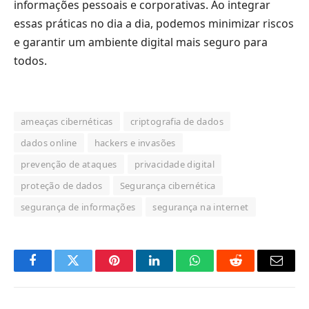
informações pessoais e corporativas. Ao integrar
essas práticas no dia a dia, podemos minimizar riscos
e garantir um ambiente digital mais seguro para
todos.
ameaças cibernéticas
criptografia de dados
dados online
hackers e invasões
prevenção de ataques
privacidade digital
proteção de dados
Segurança cibernética
segurança de informações
segurança na internet
Facebook
Twitter
Pinterest
LinkedIn
O
Reddit
E-
que
mail