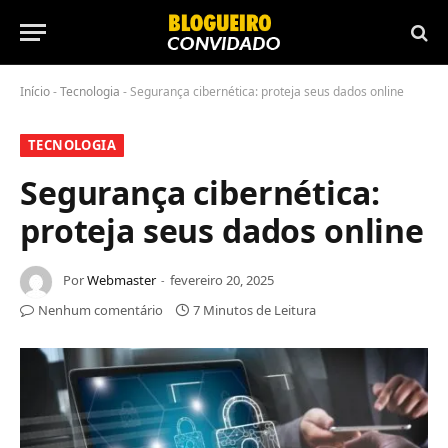
Início
-
Tecnologia
-
Segurança cibernética: proteja seus dados online
TECNOLOGIA
Segurança cibernética:
proteja seus dados online
Por
Webmaster
fevereiro 20, 2025
Nenhum comentário
7 Minutos de Leitura