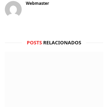
você
Webmaster
acha
do
WhatsApp?
POSTS
RELACIONADOS