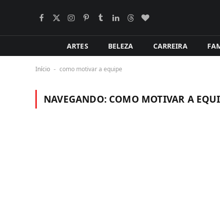
Facebook
X
Instagram
Pinterest
Tumblr
LinkedIn
Tópicos
BlogLovin
(Twitter)
ARTES
BELEZA
CARREIRA
FAM
Início
como motivar a equipe
-
NAVEGANDO:
COMO MOTIVAR A EQUI