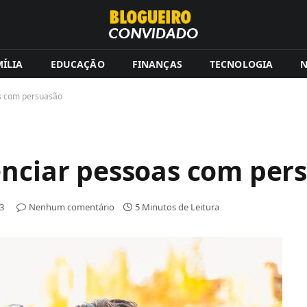
ÍLIA
EDUCAÇÃO
FINANÇAS
TECNOLOGIA
N
as com persuasão
enciar pessoas com per
23
Nenhum comentário
5 Minutos de Leitura