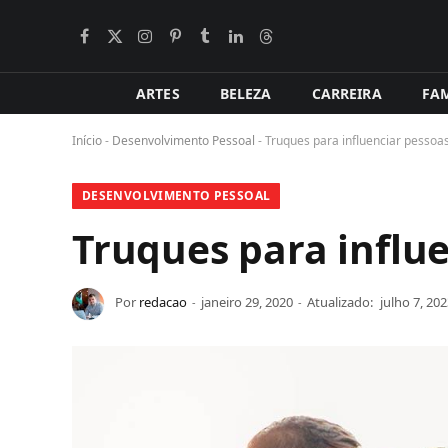
Facebook
X
Instagram
Pinterest
Tumblr
LinkedIn
Tópicos
BlogLovin
(Twitter)
ARTES
BELEZA
CARREIRA
FAM
Início
-
Desenvolvimento Pessoal
-
Truques para influenciar pesso
DESENVOLVIMENTO PESSOAL
Truques para influ
Por
redacao
janeiro 29, 2020
Atualizado:
julho 7, 20