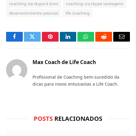
coaching via skype é bom
coaching via skype vantagens
desenvolvimento pessoal
life coaching
Facebook
Twitter
Pinterest
LinkedIn
O
Reddit
E-
que
mail
você
Max Coach de Life Coach
acha
Profissional de Coaching bem-sucedido da
do
dicas para novos entusiastas a Life Coach.
WhatsApp?
POSTS
RELACIONADOS