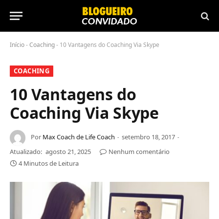
Início
-
Coaching
-
10 Vantagens do Coaching Via Skype
COACHING
10 Vantagens do
Coaching Via Skype
Por
Max Coach de Life Coach
setembro 18, 2017
Atualizado:
agosto 21, 2025
Nenhum comentário
4 Minutos de Leitura