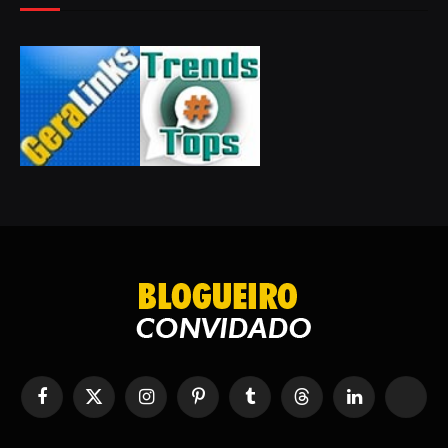
Facebook
X
Instagram
Pinterest
Tumblr
Tópicos
LinkedIn
RSS
(Twitter)