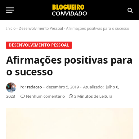
Início
-
Desenvolvimento Pessoal
-
Afirmações positivas para o sucesso
DESENVOLVIMENTO PESSOAL
Afirmações positivas para
o sucesso
Por
redacao
dezembro 5, 2019
Atualizado:
julho 6,
2023
Nenhum comentário
3 Minutos de Leitura