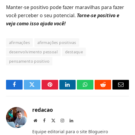
Manter-se positivo pode fazer maravilhas para fazer
você perceber o seu potencial.
Torne-se positivo e
veja como isso ajuda você!
afirmações
afirmações positivas
desenvolvimento pessoal
destaque
pensamento positivo
Facebook
Twitter
Pinterest
LinkedIn
O
Reddit
E-
que
mail
você
redacao
acha
Site
Facebook
X
Instagram
LinkedIn
(Twitter)
do
Equipe editorial para o site Blogueiro