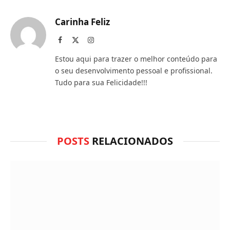
que
mail
você
Carinha Feliz
acha
Facebook
X
Instagram
(Twitter)
do
Estou aqui para trazer o melhor conteúdo para
WhatsApp?
o seu desenvolvimento pessoal e profissional.
Tudo para sua Felicidade!!!
POSTS
RELACIONADOS