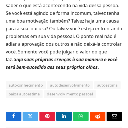
saber o que está acontecendo na vida dessa pessoa.
Se você está agindo de forma incomum, talvez tenha
uma boa motivação também? Talvez haja uma causa
para a sua loucura? Ou talvez você esteja enfrentando
problemas em sua vida pessoal. O ponto real não é
adiar a aprovação dos outros e não deixá-la controlar
você. Somente você pode julgar o valor do que
faz.
Siga suas próprias crenças à sua maneira e você
será bem-sucedido aos seus próprios olhos.
autoconhecimento
autodesenvolvimento
autoestima
baixa autoestima
desenvolvimento pessoal
Facebook
Twitter
Pinterest
LinkedIn
O
Reddit
E-