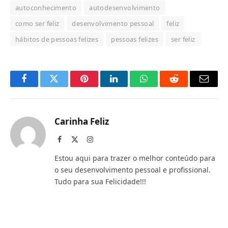
autoconhecimento
autodesenvolvimento
como ser feliz
desenvolvimento pessoal
feliz
hábitos de pessoas felizes
pessoas felizes
ser feliz
Facebook
Twitter
Pinterest
LinkedIn
O
Reddit
E-
que
mail
você
Carinha Feliz
acha
Facebook
X
Instagram
(Twitter)
do
Estou aqui para trazer o melhor conteúdo para
WhatsApp?
o seu desenvolvimento pessoal e profissional.
Tudo para sua Felicidade!!!