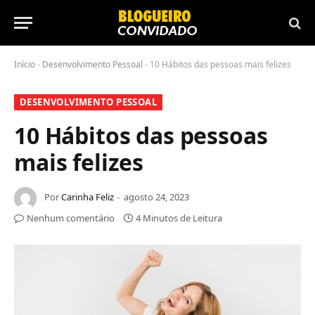
Início
-
Desenvolvimento Pessoal
-
10 Hábitos das pessoas mais felizes
DESENVOLVIMENTO PESSOAL
10 Hábitos das pessoas
mais felizes
Por
Carinha Feliz
agosto 24, 2023
Nenhum comentário
4 Minutos de Leitura