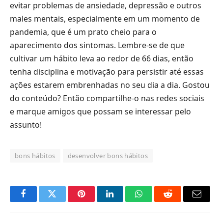
evitar problemas de ansiedade, depressão e outros
males mentais, especialmente em um momento de
pandemia, que é um prato cheio para o
aparecimento dos sintomas. Lembre-se de que
cultivar um hábito leva ao redor de 66 dias, então
tenha disciplina e motivação para persistir até essas
ações estarem embrenhadas no seu dia a dia. Gostou
do conteúdo? Então compartilhe-o nas redes sociais
e marque amigos que possam se interessar pelo
assunto!
bons hábitos
desenvolver bons hábitos
Facebook
Twitter
Pinterest
LinkedIn
O
Reddit
E-
que
mail