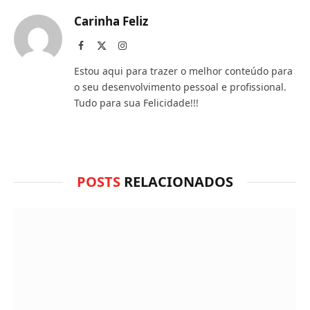
você
Carinha Feliz
acha
Facebook
X
Instagram
(Twitter)
do
Estou aqui para trazer o melhor conteúdo para
WhatsApp?
o seu desenvolvimento pessoal e profissional.
Tudo para sua Felicidade!!!
POSTS
RELACIONADOS