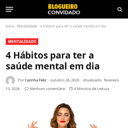
Início
-
Mentalidade
-
4 Hábitos para ter a saúde mental em dia
MENTALIDADE
4 Hábitos para ter a
saúde mental em dia
Por
Carinha Feliz
outubro 26, 2020
Atualizado:
fevereiro
13, 2024
Nenhum comentário
4 Minutos de Leitura