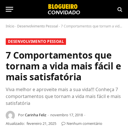
Início
-
Desenvolvimento Pessoal
-
7 Comportamentos que tornam a vida mais fácil e mais satisfatória
DESENVOLVIMENTO PESSOAL
7 Comportamentos que
tornam a vida mais fácil e
mais satisfatória
Viva melhor e aproveite mais a sua vida!!! Conheça 7
comportamentos que tornam a vida mais fácil e mais
satisfatória
Por
Carinha Feliz
novembro 17, 2018
Atualizado:
fevereiro 21, 2025
Nenhum comentário