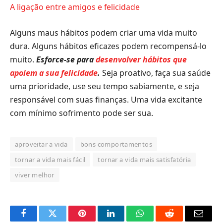
A ligação entre amigos e felicidade
Alguns maus hábitos podem criar uma vida muito
dura. Alguns hábitos eficazes podem recompensá-lo
muito.
Esforce-se para
desenvolver hábitos que
apoiem a sua felicidade
.
Seja proativo, faça sua saúde
uma prioridade, use seu tempo sabiamente, e seja
responsável com suas finanças. Uma vida excitante
com mínimo sofrimento pode ser sua.
aproveitar a vida
bons comportamentos
tornar a vida mais fácil
tornar a vida mais satisfatória
viver melhor
Facebook
Twitter
Pinterest
LinkedIn
O
Reddit
E-