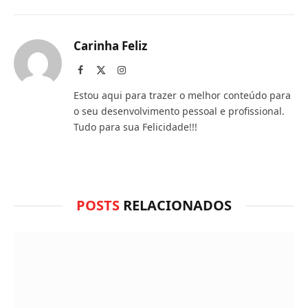
que
mail
você
Carinha Feliz
acha
Facebook
X
Instagram
(Twitter)
do
Estou aqui para trazer o melhor conteúdo para
WhatsApp?
o seu desenvolvimento pessoal e profissional.
Tudo para sua Felicidade!!!
POSTS
RELACIONADOS