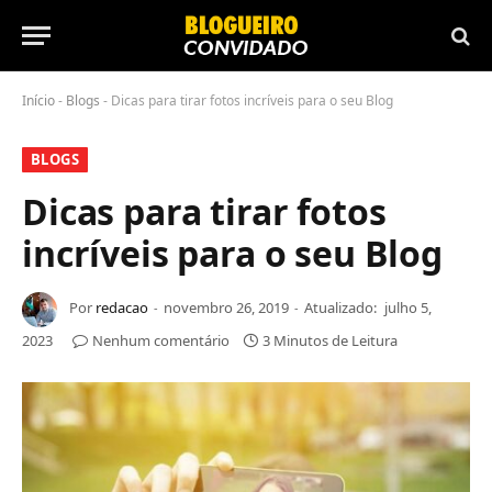
Início
-
Blogs
-
Dicas para tirar fotos incríveis para o seu Blog
BLOGS
Dicas para tirar fotos
incríveis para o seu Blog
Por
redacao
novembro 26, 2019
Atualizado:
julho 5,
2023
Nenhum comentário
3 Minutos de Leitura