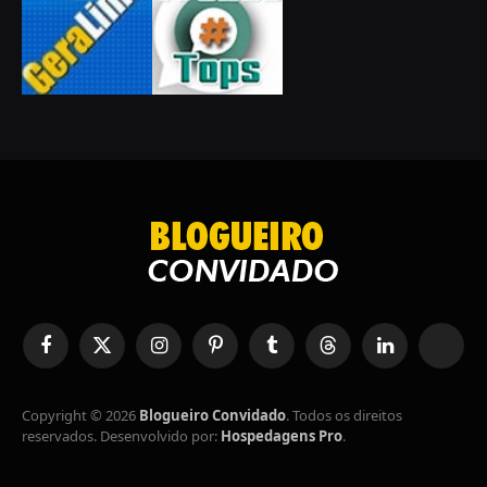
Facebook
X
Instagram
Pinterest
Tumblr
Tópicos
LinkedIn
RSS
(Twitter)
Copyright © 2026
Blogueiro Convidado
. Todos os direitos
reservados. Desenvolvido por:
Hospedagens Pro
.