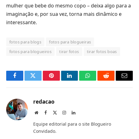
mulher que bebe do mesmo copo – deixa algo para a
imaginação e, por sua vez, torna mais dinâmico e
interessante.
fotos para blogs
fotos para blogueiras
fotos para blogueiros
tirar fotos
tirar fotos boas
Facebook
Twitter
Pinterest
LinkedIn
O
Reddit
E-
que
mail
você
redacao
acha
Site
Facebook
X
Instagram
LinkedIn
(Twitter)
do
Equipe editorial para o site Blogueiro
WhatsApp?
Convidado.