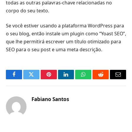
todas as outras palavras-chave relacionadas no
corpo do seu texto.
Se você estiver usando a plataforma WordPress para
o seu blog, então instale um plugin como “Yoast SEO”,
que lhe permitirá escrever um título otimizado para
SEO para o seu post e uma meta descrição.
Facebook
Twitter
Pinterest
LinkedIn
O
Reddit
E-
que
mail
você
Fabiano Santos
acha
do
WhatsApp?