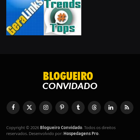
Facebook
X
Instagram
Pinterest
Tumblr
Tópicos
LinkedIn
RSS
(Twitter)
Copyright © 2026
Blogueiro Convidado
. Todos os direitos
reservados. Desenvolvido por:
Hospedagens Pro
.