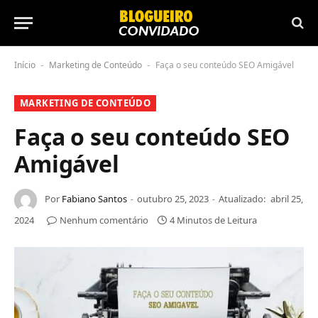
Início
Marketing de Conteúdo
Faça o seu conteúdo SEO Amigável
-
-
MARKETING DE CONTEÚDO
Faça o seu conteúdo SEO
Amigável
Por
Fabiano Santos
outubro 25, 2023
Atualizado:
abril 25,
2024
Nenhum comentário
4 Minutos de Leitura