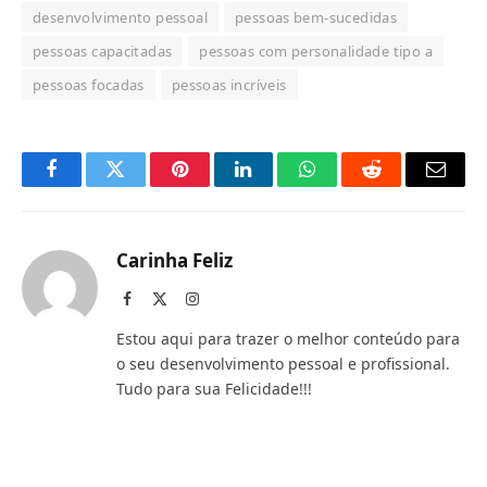
desenvolvimento pessoal
pessoas bem-sucedidas
pessoas capacitadas
pessoas com personalidade tipo a
pessoas focadas
pessoas incríveis
Facebook
Twitter
Pinterest
LinkedIn
O
Reddit
E-
que
mail
você
Carinha Feliz
acha
Facebook
X
Instagram
(Twitter)
do
Estou aqui para trazer o melhor conteúdo para
WhatsApp?
o seu desenvolvimento pessoal e profissional.
Tudo para sua Felicidade!!!