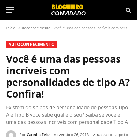
Início
-
Autoconhecimento
-
Você é uma das pessoas incríveis com personalidades de tipo A? Confira!
AUTOCONHECIMENTO
Você é uma das pessoas
incríveis com
personalidades de tipo A?
Confira!
Existem dois tipos de personalidade de pessoas Tipo
A e Tipo B você sabe qual é o seu? Saiba se você é
uma das pessoas incríveis com personalidade Tipo A
Por
Carinha Feliz
novembro 26, 2018
Atualizado:
agosto