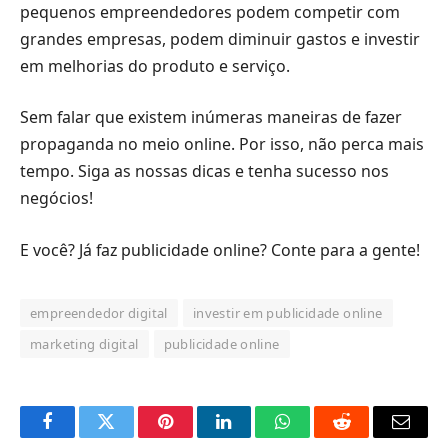
pequenos empreendedores podem competir com
grandes empresas, podem diminuir gastos e investir
em melhorias do produto e serviço.
Sem falar que existem inúmeras maneiras de fazer
propaganda no meio online. Por isso, não perca mais
tempo. Siga as nossas dicas e tenha sucesso nos
negócios!
E você? Já faz publicidade online? Conte para a gente!
empreendedor digital
investir em publicidade online
marketing digital
publicidade online
Facebook
Twitter
Pinterest
LinkedIn
O
Reddit
E-