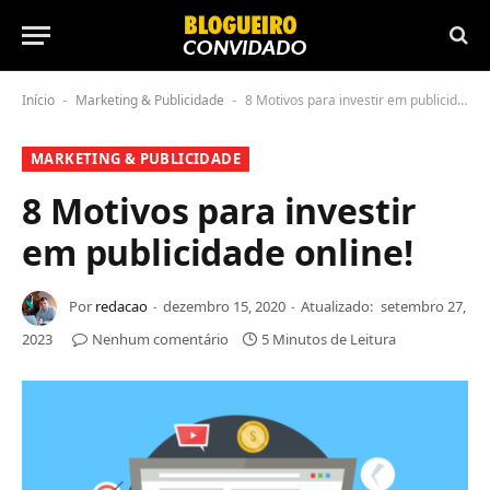
Início
Marketing & Publicidade
8 Motivos para investir em publicidade online!
-
-
MARKETING & PUBLICIDADE
8 Motivos para investir
em publicidade online!
Por
redacao
dezembro 15, 2020
Atualizado:
setembro 27,
2023
Nenhum comentário
5 Minutos de Leitura