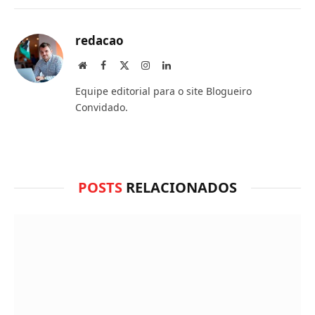
que
mail
você
redacao
acha
Site
Facebook
X
Instagram
LinkedIn
(Twitter)
do
Equipe editorial para o site Blogueiro
WhatsApp?
Convidado.
POSTS
RELACIONADOS