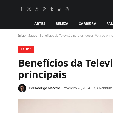
Facebook
X
Instagram
Pinterest
Tumblr
LinkedIn
Tópicos
BlogLovin
(Twitter)
ARTES
BELEZA
CARREIRA
FAM
Início
-
Saúde
-
Benefícios da Televisão para os idosos: Veja os princ
SAÚDE
Benefícios da Televi
principais
Por
Rodrigo Macedo
fevereiro 26, 2024
Nenhum 