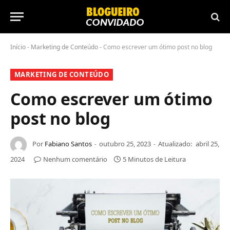
Início
-
Marketing de Conteúdo
-
Como escrever um ótimo post no blog
MARKETING DE CONTEÚDO
Como escrever um ótimo
post no blog
Por
Fabiano Santos
outubro 25, 2023
Atualizado:
abril 25,
2024
Nenhum comentário
5 Minutos de Leitura