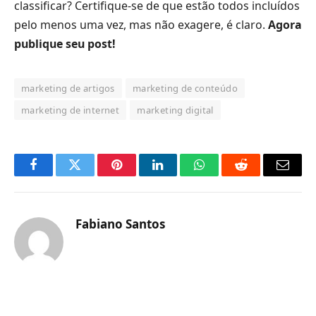
classificar? Certifique-se de que estão todos incluídos
pelo menos uma vez, mas não exagere, é claro.
Agora
publique seu post!
marketing de artigos
marketing de conteúdo
marketing de internet
marketing digital
Facebook
Twitter
Pinterest
LinkedIn
O
Reddit
E-
que
mail
você
Fabiano Santos
acha
do
WhatsApp?