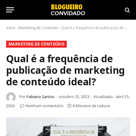
Início
-
Marketing de Conteúdo
-
Qual é a frequência de publicação de marketing de conteúdo ideal?
MARKETING DE CONTEÚDO
Qual é a frequência de
publicação de marketing
de conteúdo ideal?
Por
Fabiano Santos
outubro 25, 2023
Atualizado:
abril 25,
2024
Nenhum comentário
4 Minutos de Leitura