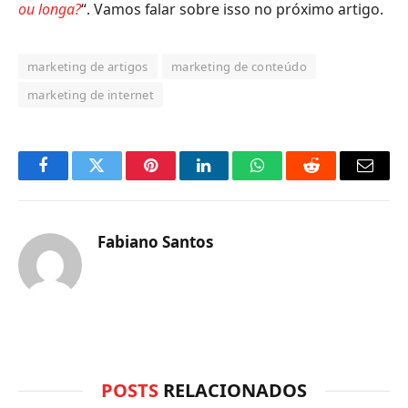
ou longa?
“. Vamos falar sobre isso no próximo artigo.
marketing de artigos
marketing de conteúdo
marketing de internet
Facebook
Twitter
Pinterest
LinkedIn
O
Reddit
E-
que
mail
você
Fabiano Santos
acha
do
WhatsApp?
POSTS
RELACIONADOS