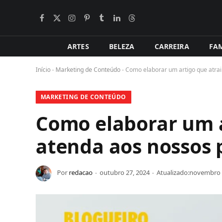
Facebook
X
Instagram
Pinterest
Tumblr
LinkedIn
Tópicos
BlogLovin
(Twitter)
ARTES
BELEZA
CARREIRA
FAM
Início
-
Marketing de Conteúdo
-
Como elaborar um artigo que atrai
MARKETING DE CONTEÚDO
Como elaborar um ar
atenda aos nossos 
Por
redacao
outubro 27, 2024
Atualizado:
novembro 