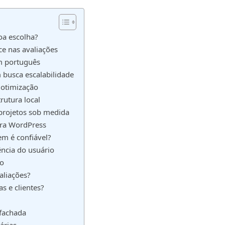
oa escolha?
ce nas avaliações
em português
 busca escalabilidade
 otimização
rutura local
 projetos sob medida
ara WordPress
em é confiável?
ncia do usuário
vo
aliações?
s e clientes?
 fachada