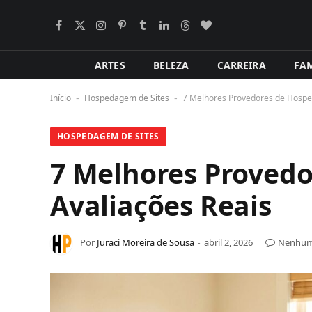
Facebook
X
Instagram
Pinterest
Tumblr
LinkedIn
Tópicos
BlogLovin
(Twitter)
ARTES
BELEZA
CARREIRA
FAM
Início
Hospedagem de Sites
7 Melhores Provedores de Hospe
-
-
HOSPEDAGEM DE SITES
7 Melhores Proved
Avaliações Reais
Por
Juraci Moreira de Sousa
abril 2, 2026
Nenhum