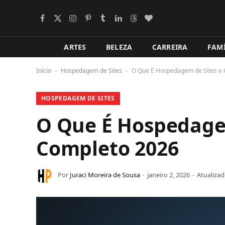
Facebook
X
Instagram
Pinterest
Tumblr
LinkedIn
Tópicos
BlogLovin
(Twitter)
ARTES
BELEZA
CARREIRA
FAMÍ
Início
Hospedagem de Sites
O Que É Hospedagem de Sites e
-
-
HOSPEDAGEM DE SITES
O Que É Hospedage
Completo 2026
Por
Juraci Moreira de Sousa
janeiro 2, 2026
Atualizad