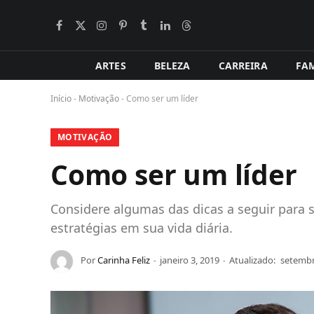
Facebook
X
Instagram
Pinterest
Tumblr
LinkedIn
Tópicos
BlogLovin
(Twitter)
ARTES
BELEZA
CARREIRA
FAM
Início
-
Motivação
-
Como ser um líder
MOTIVAÇÃO
Como ser um líder
Considere algumas das dicas a seguir para
estratégias em sua vida diária.
Por
Carinha Feliz
janeiro 3, 2019
Atualizado:
setembr