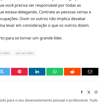
 que você precisa ser responsável por todas as
e estava delegando. Contrate as pessoas certas e
ocupações. Ouvir os outros não implica desabar
a levar em consideração o que os outros dizem.
to para se tornar um grande líder.
m líder
ser um líder
k
Twitter
Pinterest
LinkedIn
O
Reddit
E-
que
mail
você
Facebook
X
Instag
(Twitter)
acha
údo para o seu desenvolvimento pessoal e profissional. Tudo
do