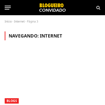
Início
-
Internet
-
Página 3
NAVEGANDO:
INTERNET
BLOGS